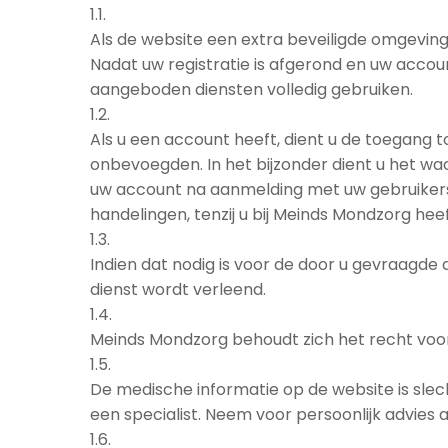
1.1.
Als de website een extra beveiligde omgeving 
Nadat uw registratie is afgerond en uw accou
aangeboden diensten volledig gebruiken.
1.2.
Als u een account heeft, dient u de toegang
onbevoegden. In het bijzonder dient u het w
uw account na aanmelding met uw gebruikersn
handelingen, tenzij u bij Meinds Mondzorg h
1.3.
Indien dat nodig is voor de door u gevraagde
dienst wordt verleend.
1.4.
Meinds Mondzorg behoudt zich het recht voor
1.5.
De medische informatie op de website is sl
een specialist. Neem voor persoonlijk advies
1.6.