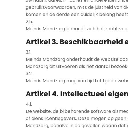
uw naam, adres, IP-adres en andere identific
gebruiksvoorwaarden, mits de juistheid van di
komen en de derde een duidelijk belang heeft 
2.5.
Meinds Mondzorg behoudt zich het recht voor
Artikel 3. Beschikbaarheid
3.1.
Meinds Mondzorg onderhoudt de website actie
Mondzorg dit uitvoeren als het aantal bezoek
3.2.
Meinds Mondzorg mag van tijd tot tijd de web
Artikel 4. Intellectueel eig
4.1.
De website, de bijbehorende software alsmede
of diens licentiegevers. Deze mogen op geen 
Mondzorg, behalve in de gevallen waarin dat w