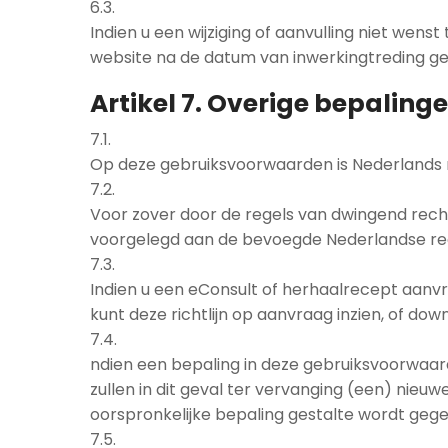
6.3.
Indien u een wijziging of aanvulling niet we
website na de datum van inwerkingtreding ge
Artikel 7. Overige bepaling
7.1.
Op deze gebruiksvoorwaarden is Nederlands 
7.2.
Voor zover door de regels van dwingend recht
voorgelegd aan de bevoegde Nederlandse rec
7.3.
Indien u een eConsult of herhaalrecept aanvr
kunt deze richtlijn op aanvraag inzien, of do
7.4.
ndien een bepaling in deze gebruiksvoorwaarden
zullen in dit geval ter vervanging (een) nieu
oorspronkelijke bepaling gestalte wordt geg
7.5.