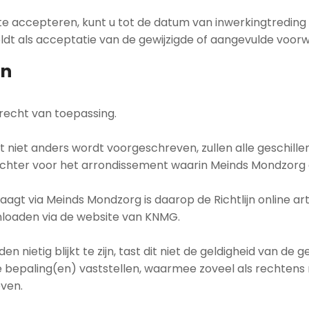
nst te accepteren, kunt u tot de datum van inwerkingtred
ldt als acceptatie van de gewijzigde of aangevulde voor
en
recht van toepassing.
 niet anders wordt voorgeschreven, zullen alle geschill
hter voor het arrondissement waarin Meinds Mondzorg g
aagt via Meinds Mondzorg is daarop de Richtlijn online ar
wnloaden via de website van KNMG.
 nietig blijkt te zijn, tast dit niet de geldigheid van de
we bepaling(en) vaststellen, waarmee zoveel als rechtens 
even.