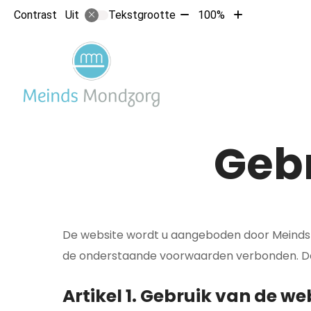
Tekst
Tekst
Contrast
Tekstgrootte
100%
Uit
verkleinen
vergroten
met
met
10%
10%
Geb
De website wordt u aangeboden door Meinds M
de onderstaande voorwaarden verbonden. Doo
Artikel 1. Gebruik van de we