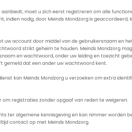
aanbiedt, moet u zich eerst registreren om alle function
nt, indien nodig, door Meinds Mondzorg is geaccordeerd, 
 tot uw account door middel van de gebruikersnaam en h
achtwoord strikt geheim te houden. Meinds Mondzorg mag 
aam en wachtwoord, onder uw leiding en toezicht gebeur
eeft gemeld dat een ander uw wachtwoord kent.
 dienst kan Meinds Mondzorg u verzoeken om extra identi
 om registraties zonder opgaaf van reden te weigeren.
echts ter algemene kennisgeving en kan nimmer worden b
 altijd contact op met Meinds Mondzorg.