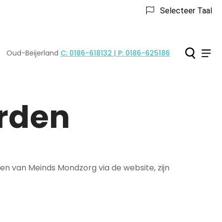
Selecteer Taal
Ho
Men
Oud-Beijerland
C: 0186-618132 | P: 0186-625186
Tel:
rden
en van Meinds Mondzorg via de website, zijn