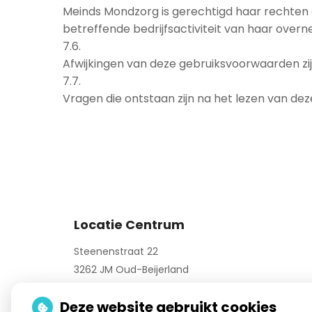
Meinds Mondzorg is gerechtigd haar rechten 
betreffende bedrijfsactiviteit van haar over
7.6.
Afwijkingen van deze gebruiksvoorwaarden zijn
7.7.
Vragen die ontstaan zijn na het lezen van dez
Locatie Centrum
Steenenstraat 22
3262 JM Oud-Beijerland
Telefoon:
0186-618132
Deze website gebruikt cookies
E-mail:
centrum@meindsmondzorg.nl