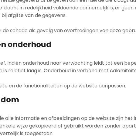
erende gegevens af te geven aan een derde die klaagt da
e klacht in redelijkheid voldoende aannemelijk is, er gee
bij afgifte van de gegevens.
 de schade als gevolg van overtredingen van deze gebru
 en onderhoud
f. Indien onderhoud naar verwachting leidt tot een bepe
ers relatief laag is. Onderhoud in verband met calamitei
site en de functionaliteiten op de website aanpassen.
endom
 alle informatie en afbeeldingen op de website zijn het
enkele wijze gekopieerd of gebruikt worden zonder apart
ettelijk is toegestaan.