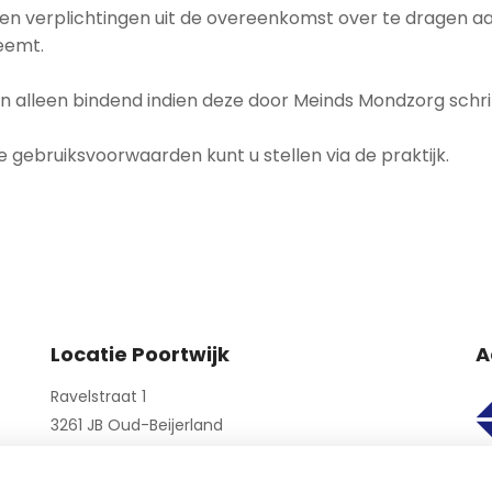
en verplichtingen uit de overeenkomst over te dragen aa
neemt.
 alleen bindend indien deze door Meinds Mondzorg schrift
e gebruiksvoorwaarden kunt u stellen via de praktijk.
Locatie Poortwijk
A
Ravelstraat 1
3261 JB Oud-Beijerland
Telefoon:
0186-625186
E-mail:
poortwijk@meindsmondzorg.nl