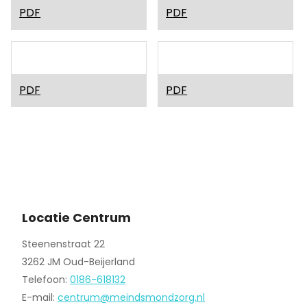
dat?
Verstandelijke
Wisselen
PDF
PDF
beperking
en
mondzorg
Wortelkanaalbehandeling
Zwangerschap
PDF
PDF
en
mondgezondheid
Locatie Centrum
Steenenstraat 22
3262 JM Oud-Beijerland
Telefoon:
0186-618132
E-mail:
centrum@meindsmondzorg.nl