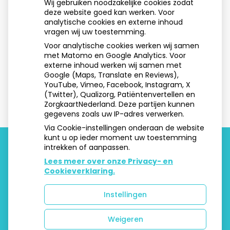
Wij gebruiken noodzakelijke cookies zodat
deze website goed kan werken. Voor
Aangesloten bij:
analytische cookies en externe inhoud
vragen wij uw toestemming.
Voor analytische cookies werken wij samen
met Matomo en Google Analytics. Voor
externe inhoud werken wij samen met
Google (Maps, Translate en Reviews),
YouTube, Vimeo, Facebook, Instagram, X
(Twitter), Qualizorg, Patiëntenvertellen en
ZorgkaartNederland. Deze partijen kunnen
gegevens zoals uw IP-adres verwerken.
Via Cookie-instellingen onderaan de website
kunt u op ieder moment uw toestemming
intrekken of aanpassen.
Lees meer over onze Privacy- en
Uw Zorg Online
|
Beheer
Cookieverklaring.
ontwerp:
Dolly Warhol
Instellingen
Weigeren
Privacy verklaring
|
Cookie-instellingen
|